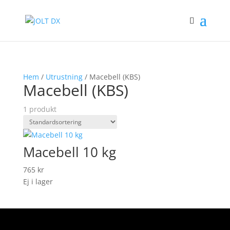
Hem
/
Utrustning
/ Macebell (KBS)
Macebell (KBS)
1 produkt
Macebell 10 kg
765
kr
Ej i lager