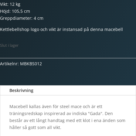
Vikt: 12 kg
Höjd: 105,5 cm
Greppdiameter: 4 cm
Kettlebellshop logo och vikt är instansad på denna macebell
Slut i lager
Artikelnr:
MBKBS012
Beskrivning
Macebell kallas även för steel mace och är ett
träningsredskap inspirerad av indiska "Gada". Den
består av ett långt handtag med ett klot i ena änden som
håller så gott som all vikt.