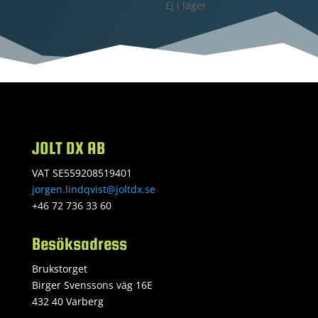
ursprungliga
nuvarande
Ej i lager
priset
priset
var:
är:
695 kr.
355 kr.
JOLT DX AB
VAT SE559208519401
jorgen.lindqvist@joltdx.se
+46 72 736 33 60
Besöksadress
Brukstorget
Birger Svenssons väg 16E
432 40 Varberg