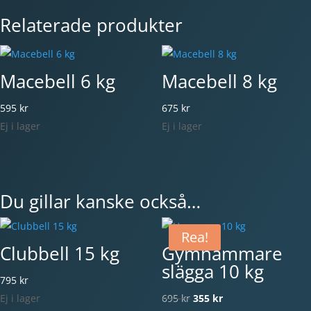
Relaterade produkter
Macebell 6 kg
Macebell 8 kg
595
kr
675
kr
Ej i lager
Ej i lager
Du gillar kanske också…
Rea!
Clubbell 15 kg
Gymhammare
slägga 10 kg
795
kr
Det
Det
Ej i lager
695
kr
355
kr